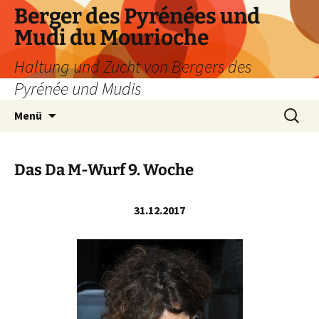
Zum
Berger des Pyrénées und
Inhalt
Mudi du Mourioche
springen
Haltung und Zucht von Bergers des
Pyrénée und Mudis
Suchen
Menü
nach:
Das Da M-Wurf 9. Woche
31.12.2017