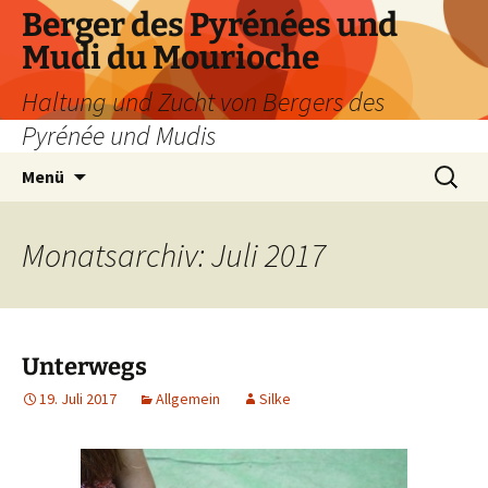
Zum
Berger des Pyrénées und
Inhalt
Mudi du Mourioche
springen
Haltung und Zucht von Bergers des
Pyrénée und Mudis
Suchen
Menü
nach:
Monatsarchiv: Juli 2017
Unterwegs
19. Juli 2017
Allgemein
Silke