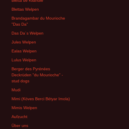
Bletta de Kliandie
Blettas Welpen
Brandagambar du Mourioche
"Das Da"
Das Da´s Welpen
Jules Welpen
Ealas Welpen
Lulus Welpen
Berger des Pyrénées
Deckrüden "du Mourioche" -
stud dogs
Mudi
Mimi (Köves Berci Bétyar Imola)
Mimis Welpen
Aufzucht
Über uns