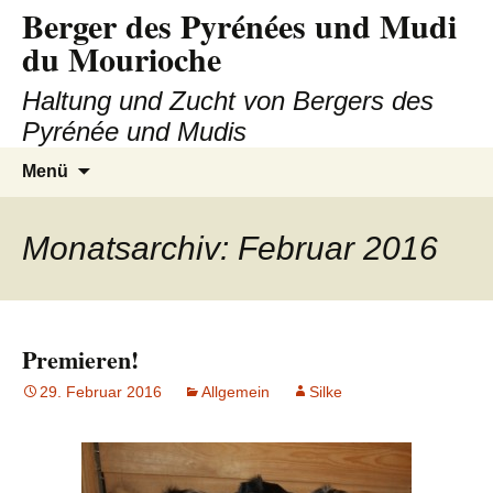
Berger des Pyrénées und Mudi
Zum
Inhalt
du Mourioche
springen
Haltung und Zucht von Bergers des
Pyrénée und Mudis
Suchen
Menü
nach:
Monatsarchiv: Februar 2016
Premieren!
29. Februar 2016
Allgemein
Silke