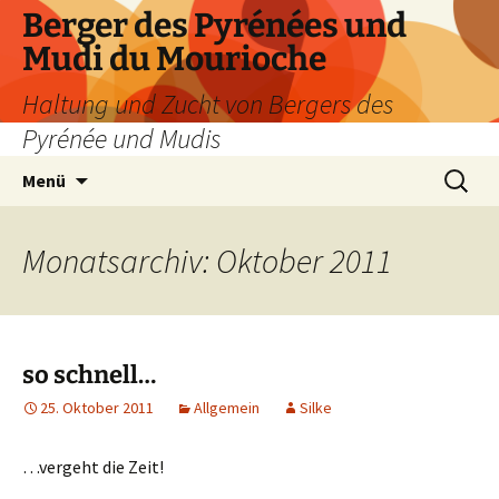
Zum
Berger des Pyrénées und
Inhalt
Mudi du Mourioche
springen
Haltung und Zucht von Bergers des
Pyrénée und Mudis
Suchen
Menü
nach:
Monatsarchiv: Oktober 2011
so schnell…
25. Oktober 2011
Allgemein
Silke
…vergeht die Zeit!