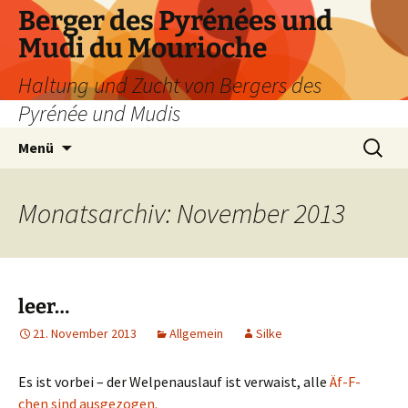
Zum
Berger des Pyrénées und
Inhalt
Mudi du Mourioche
springen
Haltung und Zucht von Bergers des
Pyrénée und Mudis
Suchen
Menü
nach:
Monatsarchiv: November 2013
leer…
21. November 2013
Allgemein
Silke
Es ist vorbei – der Welpenauslauf ist verwaist, alle
Äf-F-
chen sind ausgezogen.