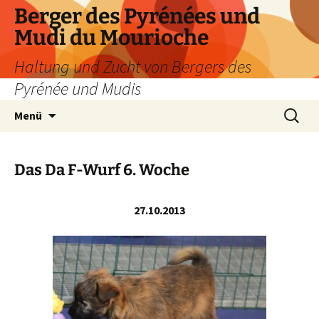
Zum
Berger des Pyrénées und
Inhalt
Mudi du Mourioche
springen
Haltung und Zucht von Bergers des
Pyrénée und Mudis
Suchen
Menü
nach:
Das Da F-Wurf 6. Woche
27.10.2013