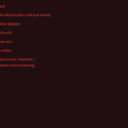
udi
imi (Köves Berci Bétyar Imola)
imis Welpen
ufzucht
ber uns
rasilien
mpressum / Kontakt /
atenschutzerklärung