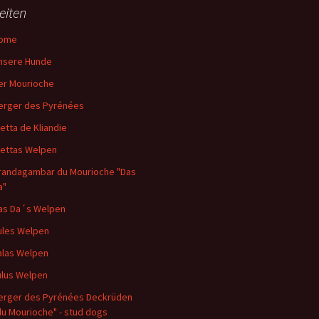
eiten
ome
nsere Hunde
er Mourioche
erger des Pyrénées
letta de Kliandie
lettas Welpen
randagambar du Mourioche "Das
a"
as Da´s Welpen
ules Welpen
alas Welpen
ulus Welpen
erger des Pyrénées Deckrüden
du Mourioche" - stud dogs