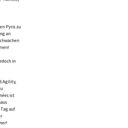
en Pyris zu
ang an
 Schwächen
hmen!
edoch in
.Agility,
zu
nées ist
haus
 Tag auf
er
ner!