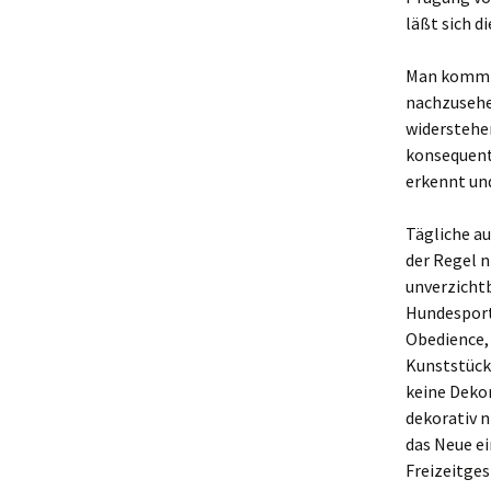
läßt sich d
Man kommt 
nachzusehen
widerstehen
konsequent 
erkennt un
Tägliche au
der Regel n
unverzichtb
Hundesporta
Obedience, 
Kunststück
keine Dekor
dekorativ n
das Neue ei
Freizeitges