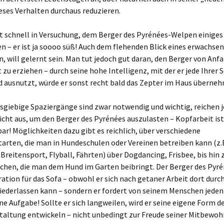
ieses Verhalten durchaus reduzieren.
schnell in Versuchung, dem Berger des Pyrénées-Welpen einiges
 – er ist ja soooo süß! Auch dem flehenden Blick eines erwachsen
, will gelernt sein. Man tut jedoch gut daran, den Berger von Anf
zu erziehen – durch seine hohe Intelligenz, mit der er jede Ihrer
d ausnutzt, würde er sonst recht bald das Zepter im Haus überne
sgiebige Spaziergänge sind zwar notwendig und wichtig, reichen j
icht aus, um den Berger des Pyrénées auszulasten – Kopfarbeit ist
ar! Möglichkeiten dazu gibt es reichlich, über verschiedene
rten, die man in Hundeschulen oder Vereinen betreiben kann (z.B
Breitensport, Flyball, Fährten) über Dogdancing, Frisbee, bis hin 
chen, die man dem Hund im Garten beibringt. Der Berger des Pyré
ation für das Sofa – obwohl er sich nach getaner Arbeit dort durc
iederlassen kann – sondern er fordert von seinem Menschen jeden
ne Aufgabe! Sollte er sich langweilen, wird er seine eigene Form d
taltung entwickeln – nicht unbedingt zur Freude seiner Mitbewoh