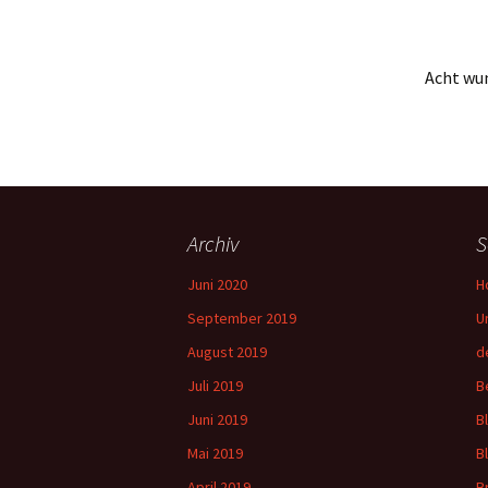
Acht wun
Archiv
S
Juni 2020
H
September 2019
U
August 2019
d
Juli 2019
B
Juni 2019
B
Mai 2019
B
April 2019
B