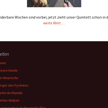
derbare Wochen sind vorbei, jetzt zieht unser Quintett schon in 
weite Welt…
eiten
ome
nsere Hunde
er Mourioche
erger des Pyrénées
letta de Kliandie
lettas Welpen
randagambar du Mourioche "Das