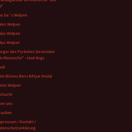
a"
as Da´s Welpen
ules Welpen
alas Welpen
ulus Welpen
erger des Pyrénées Deckrüden
du Mourioche" - stud dogs
udi
imi (Köves Berci Bétyar Imola)
imis Welpen
ufzucht
ber uns
rasilien
mpressum / Kontakt /
atenschutzerklärung