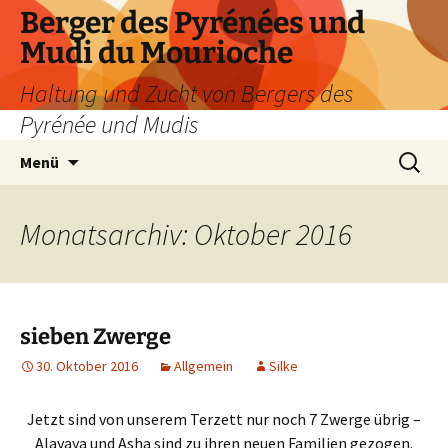
Zum
Berger des Pyrénées und
Inhalt
Mudi du Mourioche
springen
Haltung und Zucht von Bergers des
Pyrénée und Mudis
Suchen
Menü
nach:
Monatsarchiv: Oktober 2016
sieben Zwerge
30. Oktober 2016
Allgemein
Silke
Jetzt sind von unserem Terzett nur noch 7 Zwerge übrig –
Alayaya und Asha sind zu ihren neuen Familien gezogen.