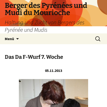
Zum
Berger des Pyrénées und
Inhalt
Mudi du Mourioche
springen
Haltung und Zucht von Bergers des
Pyrénée und Mudis
Suchen
Menü
nach:
Das Da F-Wurf 7. Woche
05.11.2013