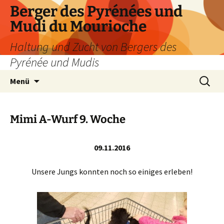
Zum
Berger des Pyrénées und
Inhalt
Mudi du Mourioche
springen
Haltung und Zucht von Bergers des
Pyrénée und Mudis
Suchen
Menü
nach:
Mimi A-Wurf 9. Woche
09.11.2016
Unsere Jungs konnten noch so einiges erleben!