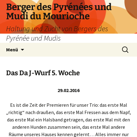
Zum
Berger des Pyrénées und
Inhalt
Mudi du Mourioche
springen
Haltung und Zucht von Bergers des
Pyrénée und Mudis
Suchen
Menü
nach:
Das Da J-Wurf 5. Woche
29.02.2016
Es ist die Zeit der Premieren für unser Trio: das erste Mal
„richtig“ nach draußen, das erste Mal Fressen aus dem Napf,
das erste Mal ein Halsband getragen, das erste Mal mit den
anderen Hunden zusammen sein, das erste Mal andere
Räume unseres Hauses kennen gelernt… Alles immer nur