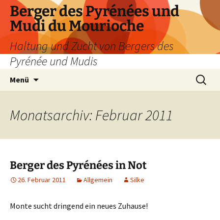
Zum
Berger des Pyrénées und
Inhalt
Mudi du Mourioche
springen
Haltung und Zucht von Bergers des
Pyrénée und Mudis
Suchen
Menü
nach:
Monatsarchiv: Februar 2011
Berger des Pyrénées in Not
26. Februar 2011
Allgemein
Silke
Monte sucht dringend ein neues Zuhause!