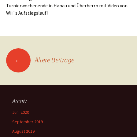
Turnierwochenende in Hanau und Überherrn mit Video von
Wii´s Aufstiegslauf!
Beitragsnavigation
←
Ältere Beiträge
Archiv
Juni 2020
September 2019
August 2019