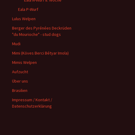
Eala N-Wurf 8. Woche
Eala P-Wurf
Lulus Welpen
Berger des Pyrénées Deckrüden
"du Mourioche" - stud dogs
Mudi
Mimi (Köves Berci Bétyar Imola)
Mimis Welpen
Aufzucht
Über uns
Brasilien
Impressum / Kontakt /
Datenschutzerklärung