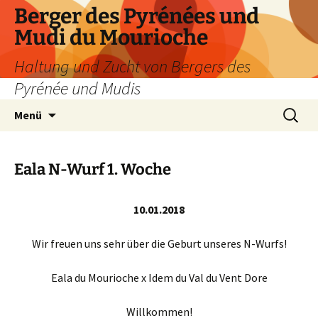
Zum
Berger des Pyrénées und
Inhalt
Mudi du Mourioche
springen
Haltung und Zucht von Bergers des
Pyrénée und Mudis
Suchen
Menü
nach:
Eala N-Wurf 1. Woche
10.01.2018
Wir freuen uns sehr über die Geburt unseres N-Wurfs!
Eala du Mourioche x Idem du Val du Vent Dore
Willkommen!