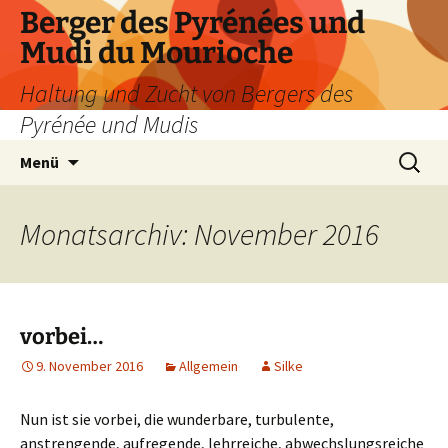
Zum
Berger des Pyrénées und
Inhalt
Mudi du Mourioche
springen
Haltung und Zucht von Bergers des
Pyrénée und Mudis
Suchen
Menü
nach:
Monatsarchiv: November 2016
vorbei…
9. November 2016
Allgemein
Silke
Nun ist sie vorbei, die wunderbare, turbulente,
anstrengende, aufregende, lehrreiche, abwechslungsreiche