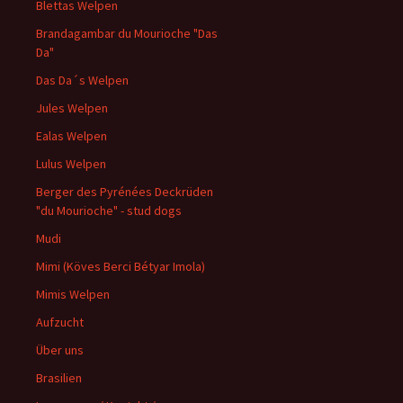
Blettas Welpen
Brandagambar du Mourioche "Das
Da"
Das Da´s Welpen
Jules Welpen
Ealas Welpen
Lulus Welpen
Berger des Pyrénées Deckrüden
"du Mourioche" - stud dogs
Mudi
Mimi (Köves Berci Bétyar Imola)
Mimis Welpen
Aufzucht
Über uns
Brasilien