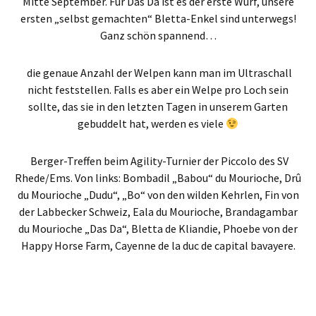
Mitte September. Für Das Da ist es der erste Wurf, unsere
ersten „selbst gemachten“ Bletta-Enkel sind unterwegs!
Ganz schön spannend…
die genaue Anzahl der Welpen kann man im Ultraschall
nicht feststellen. Falls es aber ein Welpe pro Loch sein
sollte, das sie in den letzten Tagen in unserem Garten
gebuddelt hat, werden es viele
Berger-Treffen beim Agility-Turnier der Piccolo des SV
Rhede/Ems. Von links: Bombadil „Babou“ du Mourioche, Drû
du Mourioche „Dudu“, „Bo“ von den wilden Kehrlen, Fin von
der Labbecker Schweiz, Eala du Mourioche, Brandagambar
du Mourioche „Das Da“, Bletta de Kliandie, Phoebe von der
Happy Horse Farm, Cayenne de la duc de capital bavayere.