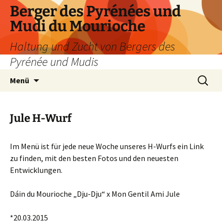
Zum
Berger des Pyrénées und
Inhalt
Mudi du Mourioche
springen
Haltung und Zucht von Bergers des
Pyrénée und Mudis
Suchen
Menü
nach:
Jule H-Wurf
Im Menü ist für jede neue Woche unseres H-Wurfs ein Link
zu finden, mit den besten Fotos und den neuesten
Entwicklungen.
Dáin du Mourioche „Dju-Dju“ x Mon Gentil Ami Jule
*20.03.2015