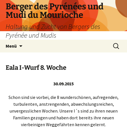
Zum
Berger des Pyrénées und
Inhalt
Mudi du Mourioche
springen
Haltung und Zucht von Bergers des
Pyrénée und Mudis
Suchen
Menü
nach:
Eala I-Wurf 8. Woche
30.09.2015
Schon sind sie vorbei, die 8 wunderschönen, aufregenden,
turbulenten, anstrengenden, abwechslungsreichen,
unvergesslichen Wochen. Unsere I´s sind zu ihren neuen
Familien gezogen und haben dort bereits ihre neuen
vierbeinigen Weggefährten kennen gelernt.