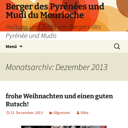
Zum
Berger des Pyrénées und
Inhalt
Mudi du Mourioche
springen
Haltung und Zucht von Bergers des
Pyrénée und Mudis
Suchen
Menü
nach:
Monatsarchiv: Dezember 2013
frohe Weihnachten und einen guten
Rutsch!
22. Dezember 2013
Allgemein
Silke